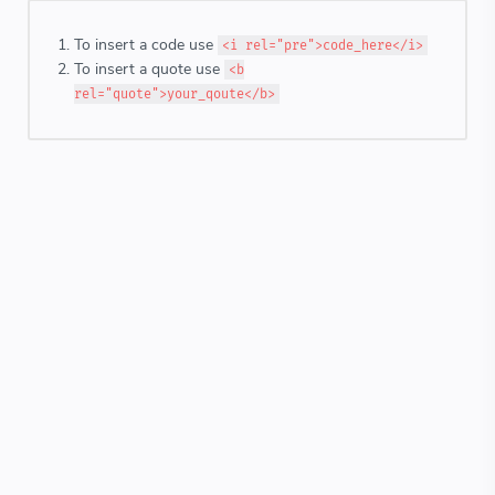
To insert a code use
<i rel="pre">code_here</i>
To insert a quote use
<b
rel="quote">your_qoute</b>