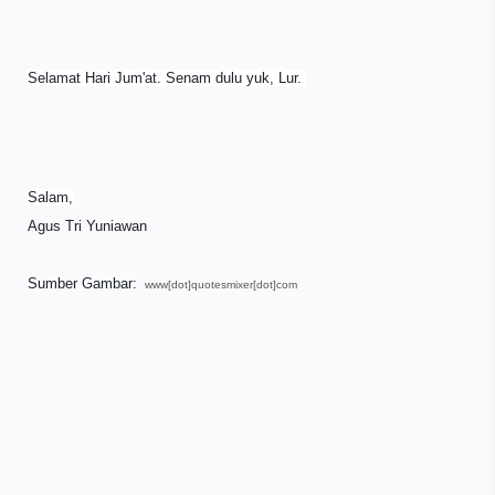
Selamat Hari Jum'at. Senam dulu yuk, Lur.
Salam,
Agus Tri Yuniawan
Sumber Gambar:
www[dot]quotesmixer[dot]com