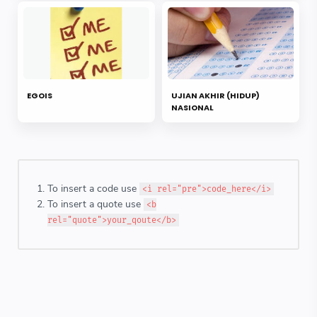
EGOIS
UJIAN AKHIR (HIDUP)
NASIONAL
To insert a code use
<i rel="pre">code_here</i>
To insert a quote use
<b
rel="quote">your_qoute</b>