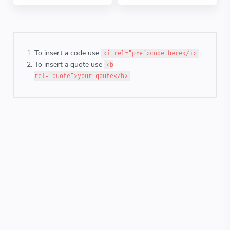
To insert a code use
<i rel="pre">code_here</i>
To insert a quote use
<b
rel="quote">your_qoute</b>