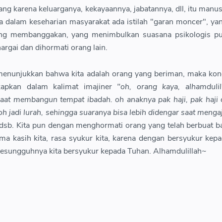
ng karena keluarganya, kekayaannya, jabatannya, dll, itu manus
a dalam keseharian masyarakat ada istilah "garan moncer", yan
ang membanggakan, yang menimbulkan suasana psikologis pu
argai dan dihormati orang lain.
enunjukkan bahwa kita adalah orang yang beriman, maka kon
kapkan dalam kalimat imajiner
"oh, orang kaya, alhamdulil
aat membangun tempat ibadah. oh anaknya pak haji, pak haji
h jadi lurah, sehingga suaranya bisa lebih didengar saat menga
dsb. Kita pun dengan menghormati orang yang telah berbuat b
ima kasih kita, rasa syukur kita, karena dengan bersyukur kep
sesungguhnya kita bersyukur kepada Tuhan. Alhamdulillah~