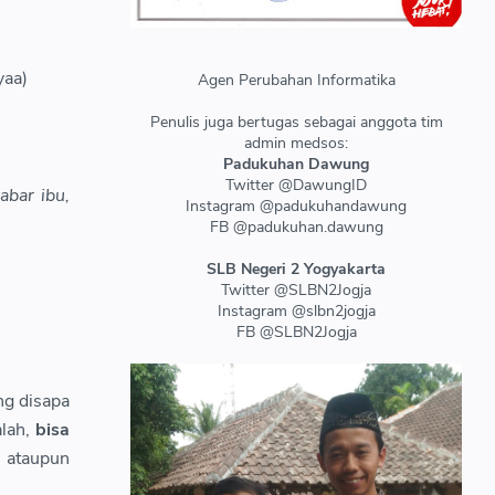
yaa)
Agen Perubahan Informatika
Penulis juga bertugas sebagai anggota tim
admin medsos:
Padukuhan Dawung
Twitter @DawungID
abar ibu,
Instagram @padukuhandawung
FB @padukuhan.dawung
SLB Negeri 2 Yogyakarta
Twitter @SLBN2Jogja
Instagram @slbn2jogja
FB @SLBN2Jogja
ng disapa
alah,
bisa
, ataupun