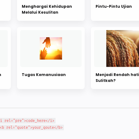
Menghargai Kehidupan
Pintu-Pintu Ujian
Melalui Kesulitan
n
Tugas Kemanusiaan
Menjadi Rendah hati
Sulitkah?
i rel="pre">code_here</i>
<b rel="quote">your_qoute</b>