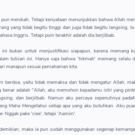
 ia pun menikah. Tetapi kenyataan menunjukkan bahwa Allah me
ng yang tidak begitu tinggi dan juga tidak begitu langsing. Ia
asa Inggris. Tetapi poin terakhir adalah dia berjilbab.
ini bukan untuk menjustifikasi siapapun, karena memang ka
alam tulisan ini. Hanya saja bahwa 'hikmah' memang selalu d
dari manapun sesuai pemahaman kita.
m berdoa, yaitu tidak memaksa dan tidak mengatur Allah, ma
g benar adalah
"Allah, aku memohon kepadamu istri yang pint
 langsing, dan berjilbab. Namun aku percaya sepenuhnya pada
Yang Maha Mengetahui setiap apa yang aku butuhkan. Aku pu
ee
Nggak pake 'ciee', tetapi 'Aamiin'.
ya demikian, maka ia pun sudah menggunakan segenap kemamp