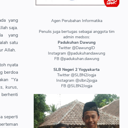
ada yang
Agen Perubahan Informatika
llah saja.
Penulis juga bertugas sebagai anggota tim
da yang
admin medsos:
lah satu
Padukuhan Dawung
Twitter @DawungID
r Allah.
Instagram @padukuhandawung
FB @padukuhan.dawung
toh nyata
SLB Negeri 2 Yogyakarta
ng berdoa
Twitter @SLBN2Jogja
akan "
Ya
Instagram @slbn2jogja
FB @SLBN2Jogja
s, kurus,
berhenti
a seperti
 berteman