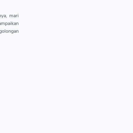
ya, mari
ampaikan
 golongan