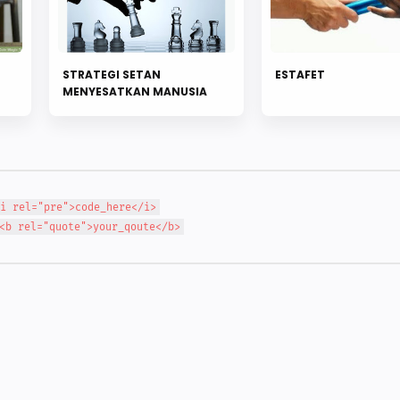
STRATEGI SETAN
ESTAFET
MENYESATKAN MANUSIA
i rel="pre">code_here</i>
<b rel="quote">your_qoute</b>