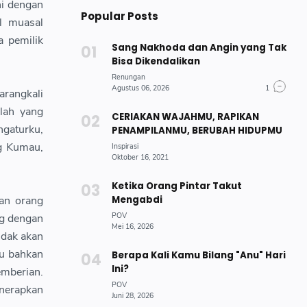
ni dengan
Popular Posts
l muasal
a pemilik
Sang Nakhoda dan Angin yang Tak
Bisa Dikendalikan
arangkali
lah yang
CERIAKAN WAJAHMU, RAPIKAN
gaturku,
PENAMPILANMU, BERUBAH HIDUPMU
g Kumau,
Ketika Orang Pintar Takut
Mengabdi
kan orang
ng dengan
idak akan
au bahkan
Berapa Kali Kamu Bilang "Anu" Hari
Ini?
emberian.
nerapkan