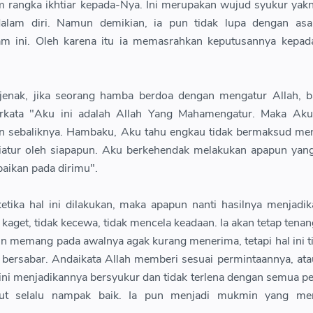
am rangka ikhtiar kepada-Nya. Ini merupakan wujud syukur yak
alam diri. Namun demikian, ia pun tidak lupa dengan asa
lam ini. Oleh karena itu ia memasrahkan keputusannya kepad
sejenak, jika seorang hamba berdoa dengan mengatur Allah, b
berkata "Aku ini adalah Allah Yang Mahamengatur. Maka Aku
 sebaliknya. Hambaku, Aku tahu engkau tidak bermaksud men
iatur oleh siapapun. Aku berkehendak melakukan apapun yan
aikan pada dirimu".
etika hal ini dilakukan, maka apapun nanti hasilnya menjadi
a kaget, tidak kecewa, tidak mencela keadaan. Ia akan tetap tena
un memang pada awalnya agak kurang menerima, tetapi hal ini t
 bersabar. Andaikata Allah memberi sesuai permintaannya, at
 ini menjadikannya bersyukur dan tidak terlena dengan semua p
ut selalu nampak baik. Ia pun menjadi mukmin yang me